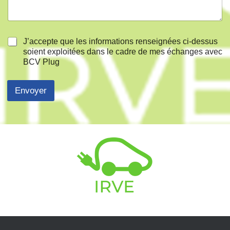
s
a
g
e
*
J’accepte que les informations renseignées ci-dessus
soient exploitées dans le cadre de mes échanges avec
BCV Plug
Envoyer