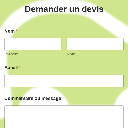
Demander un devis
Nom
*
Prénom
Nom
E
m
E-mail
*
-
e
m
s
a
s
i
a
l
g
N
e
Commentaire ou message
o
o
m
u
m
*
e
s